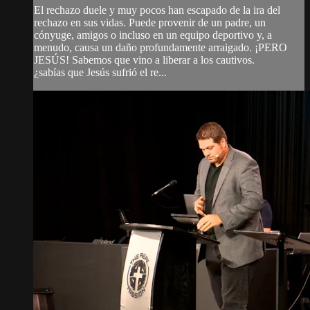
El rechazo duele y muy pocos han escapado de la ira del
rechazo en sus vidas. Puede provenir de un padre, un
cónyuge, amigos o incluso en un equipo deportivo y, a
menudo, causa un daño profundamente arraigado. ¡PERO
JESÚS! Sabemos que vino a liberar a los cautivos.
¿sabías que Jesús sufrió el re...