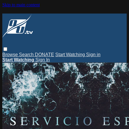
Skip to main content
Browse
Search
DONATE
Start Watching
Sign in
Start Watching
Sign In