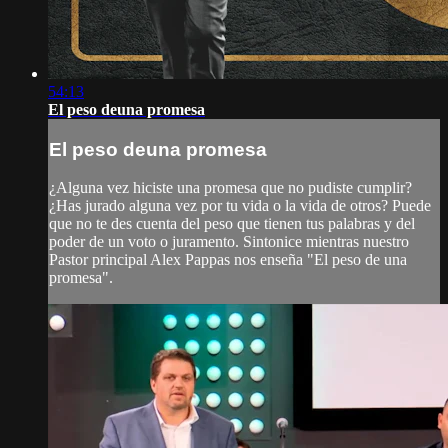
54:13
El peso deuna promesa
El peso deuna promesa
¿Alguna vez hiciste una promesa que no pudiste cumplir?
¿Has jurado alguna vez por tu vida o la vida de otros? Puede
que no te des cuenta del peso que tienen tus palabras y del
poder de un voto o juramento. Sintonice mientras nuestro
Pastor principal Alex Pappas nos enseña "El peso de una
promesa".