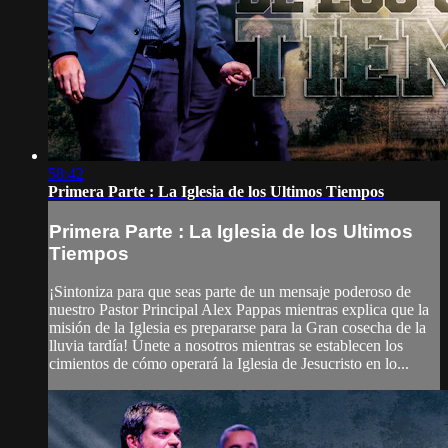
58:42
Primera Parte : La Iglesia de los Ultimos Tiempos
Primera Parte : La Iglesia de los Ultimos
Tiempos
¡Sintoniza para que seas parte de un mensaje poderoso de
nuestro Pastor Principal Alex Pappas mientras explica que la
misión de la Iglesia es prepararse para la Gran cosecha de la
lluvia tardía! Únete a nosotros mientras se establecen los
cimientos de cómo operará la Iglesia de Jesucristo en lo...