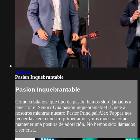
1:01:36
Pasion Inquebrantable
Pasion Inquebrantable
Como cristianos, que tipo de pasión hemos sido llamados a
tener for el Señor? Una pasión inquebrantable!! Únete a
nosotros mientras nuestro Pastor Principal Alex Pappas nos
recuerda acerca nuestro primer amor y nos muestra cómo
mantener una postura de adoración. No hemos sido llamados
a ser crist...