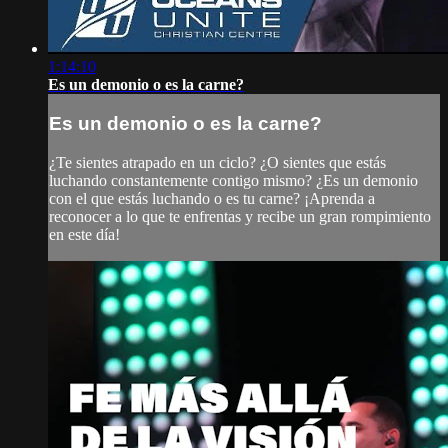
1:14:10
Es un demonio o es la carne?
Es un demonio o es la carne?
¿Te sientes atrapado en un ciclo? ¿O sientes que estás
luchando constantemente contigo mismo? ¿Es un demonio
con el que estás luchando o es tu carne? ¡Aprenda a
reconocer a lo que te enfrentas y recibe un gran rompimiento
en este día!