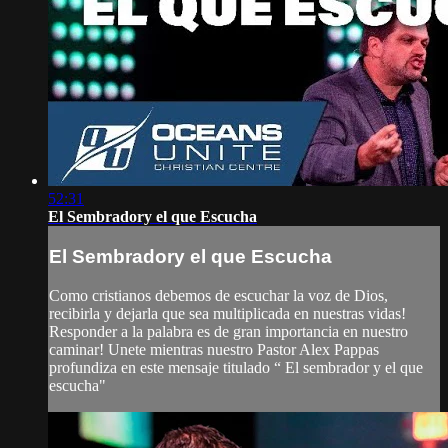
52:31
El Sembradory el que Escucha
El Sembradory el que Escucha
Como cristianos debemos de escuchar la voz de Dios,
recibirla y dejarla que sea multiplicada en nuestras vidas!
Responder a la palabra es de gran importancia en nuestro
caminar! Unete mientras nuestro Pastor Alex Pappas
profundiza en este mensaje titulado “ El sembrador y el que
escucha"