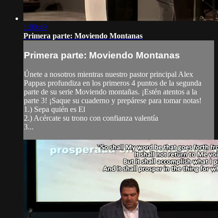
1:00:49
Primera parte: Moviendo Montanas
Primera parte: Moviendo Montanas
Únete a nosotros mientras nuestro pastor principal Alex
Pappas profundiza en los primeros 4 puntos de la segunda
parte de su serie Moviendo montañas. ¡Estén atentos a la
parte 3! ¡Saque su cuaderno y prepárese para tomar notas!
1.) Sepa quién es El
2.) Acércate su trono con confianza valentía
3...