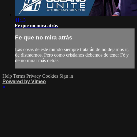
41:13
Fe que no mira atrás
Fe que no mira atrás
Las cosas de este mundo siempre tratarán de no dejarnos ir,
de distraernos. Pero como cristianos debemos de tener Fé y
de no mirar más detrás.
Help
Terms
Privacy
Cookies
Sign in
Powered by Vimeo
×