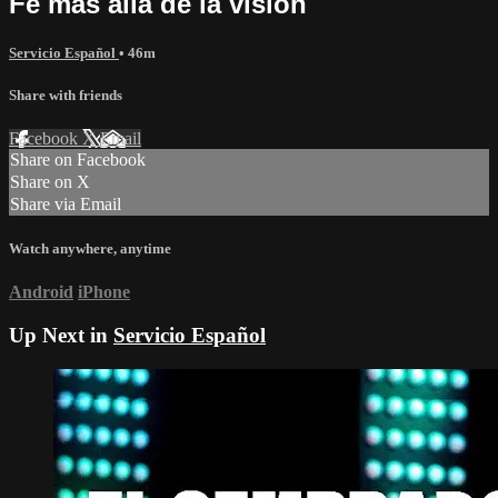
Fe más allá de la visión
Servicio Español
• 46m
Share with friends
Facebook
X
Email
Share on Facebook
Share on X
Share via Email
Watch anywhere, anytime
Android
iPhone
Up Next in
Servicio Español