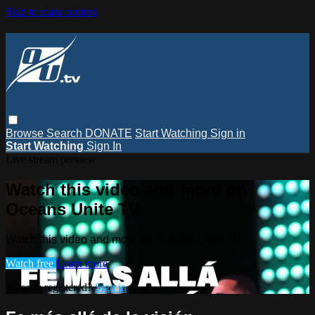
Skip to main content
Browse
Search
DONATE
Start Watching
Sign in
Start Watching
Sign In
Live stream preview
Watch this video and more on
Oceans Unite TV
Watch this video and more on Oceans Unite TV
Watch free
Learn more
Already registered?
Sign in