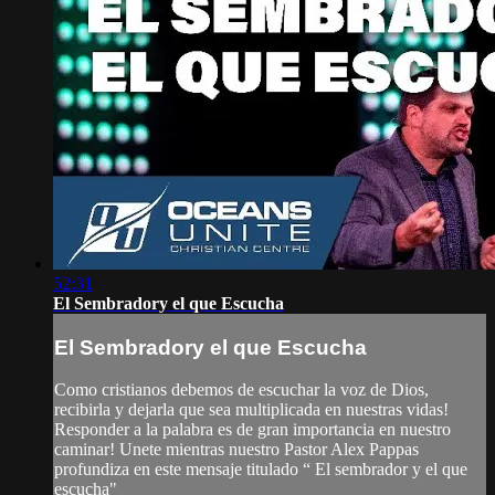
52:31
El Sembradory el que Escucha
El Sembradory el que Escucha
Como cristianos debemos de escuchar la voz de Dios,
recibirla y dejarla que sea multiplicada en nuestras vidas!
Responder a la palabra es de gran importancia en nuestro
caminar! Unete mientras nuestro Pastor Alex Pappas
profundiza en este mensaje titulado “ El sembrador y el que
escucha"